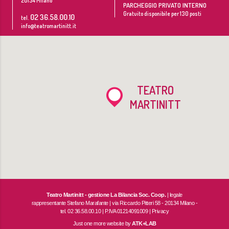
20134
Milano
PARCHEGGIO PRIVATO INTERNO
Gratuito disponibile per 130 posti
02 36.58.00.10
tel.
info@teatromartinitt.it
TEATRO
MARTINITT
Teatro Martinitt - gestione La Bilancia Soc. Coop.
| legale
rappresentante Stefano Marafante | via Riccardo Pitteri 58 - 20134 Milano -
tel. 02 36.58.00.10 | P.IVA 01214091009 |
Privacy
Just one more website by
ATK+LAB