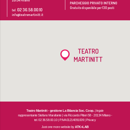
20134
Milano
PARCHEGGIO PRIVATO INTERNO
Gratuito disponibile per 130 posti
02 36.58.00.10
tel.
info@teatromartinitt.it
TEATRO
MARTINITT
Teatro Martinitt - gestione La Bilancia Soc. Coop.
| legale
rappresentante Stefano Marafante | via Riccardo Pitteri 58 - 20134 Milano -
tel. 02 36.58.00.10 | P.IVA 01214091009 |
Privacy
Just one more website by
ATK+LAB