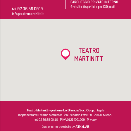
PARCHEGGIO PRIVATO INTERNO
Gratuito disponibile per 130 posti
02 36.58.00.10
tel.
info@teatromartinitt.it
TEATRO
MARTINITT
Teatro Martinitt - gestione La Bilancia Soc. Coop.
| legale
rappresentante Stefano Marafante | via Riccardo Pitteri 58 - 20134 Milano -
tel. 02 36.58.00.10 | P.IVA 01214091009 |
Privacy
Just one more website by
ATK+LAB