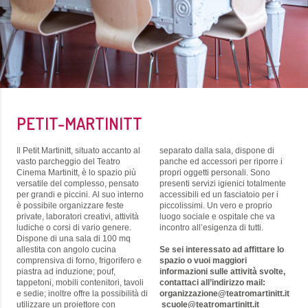
PETIT-MARTINITT
Il Petit Martinitt, situato accanto al
separato dalla sala, dispone di
vasto parcheggio del Teatro
panche ed accessori per riporre i
Cinema Martinitt, è lo spazio più
propri oggetti personali. Sono
versatile del complesso, pensato
presenti servizi igienici totalmente
per grandi e piccini. Al suo interno
accessibili ed un fasciatoio per i
è possibile organizzare feste
piccolissimi. Un vero e proprio
private, laboratori creativi, attività
luogo sociale e ospitale che va
ludiche o corsi di vario genere.
incontro all’esigenza di tutti.
Dispone di una sala di 100 mq
allestita con angolo cucina
Se sei interessato ad affittare lo
comprensiva di forno, frigorifero e
spazio o vuoi maggiori
piastra ad induzione; pouf,
informazioni sulle attività svolte,
tappetoni, mobili contenitori, tavoli
contattaci all’indirizzo mail:
e sedie; inoltre offre la possibilità di
organizzazione@teatromartinitt.it
utilizzare un proiettore con
scuole@teatromartinitt.it