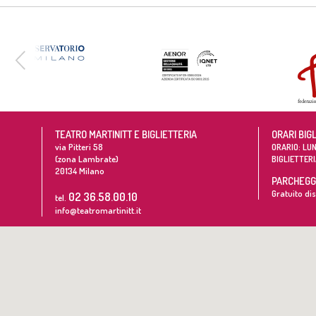
TEATRO MARTINITT E BIGLIETTERIA
ORARI BIG
via Pitteri 58
ORARIO: LUN
(zona Lambrate)
BIGLIETTERI
20134
Milano
PARCHEGGI
Gratuito dis
02 36.58.00.10
tel.
info@teatromartinitt.it