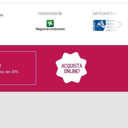
riconosciuto da
con il contributo di
ACQUISTA
R
ONLINE!
nto del
20%