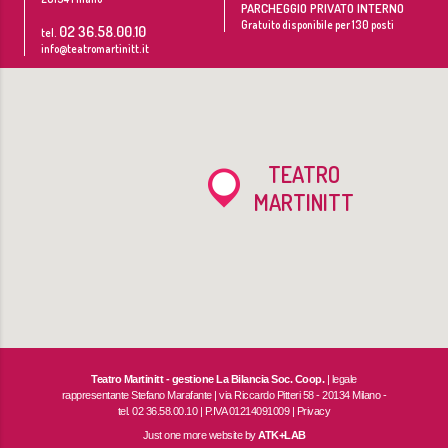
PARCHEGGIO PRIVATO INTERNO
Gratuito disponibile per 130 posti
02 36.58.00.10
tel.
info@teatromartinitt.it
TEATRO
MARTINITT
Teatro Martinitt - gestione La Bilancia Soc. Coop.
| legale
rappresentante Stefano Marafante | via Riccardo Pitteri 58 - 20134 Milano -
tel. 02 36.58.00.10 | P.IVA 01214091009 |
Privacy
Just one more website by
ATK+LAB