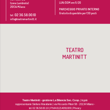
LUN/DOM ore 11/20
(zona Lambrate)
20134
Milano
PARCHEGGIO PRIVATO INTERNO
Gratuito disponibile per 130 posti
02 36.58.00.10
tel.
info@teatromartinitt.it
TEATRO
MARTINITT
Teatro Martinitt - gestione La Bilancia Soc. Coop.
| legale
rappresentante Stefano Marafante | via Riccardo Pitteri 58 - 20134 Milano -
tel. 02 36.58.00.10 | P.IVA 01214091009 |
Privacy