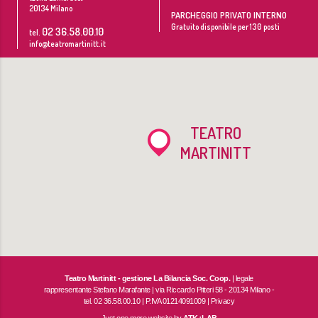
20134
Milano
PARCHEGGIO PRIVATO INTERNO
Gratuito disponibile per 130 posti
02 36.58.00.10
tel.
info@teatromartinitt.it
TEATRO
MARTINITT
Teatro Martinitt - gestione La Bilancia Soc. Coop.
| legale
rappresentante Stefano Marafante | via Riccardo Pitteri 58 - 20134 Milano -
tel. 02 36.58.00.10 | P.IVA 01214091009 |
Privacy
Just one more website by
ATK+LAB