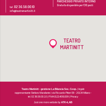
PARCHEGGIO PRIVATO INTERNO
Gratuito disponibile per 130 posti
02 36.58.00.10
tel.
info@teatromartinitt.it
TEATRO
MARTINITT
Teatro Martinitt - gestione La Bilancia Soc. Coop.
| legale
rappresentante Stefano Marafante | via Riccardo Pitteri 58 - 20134 Milano -
tel. 02 36.58.00.10 | P.IVA 01214091009 |
Privacy
Just one more website by
ATK+LAB