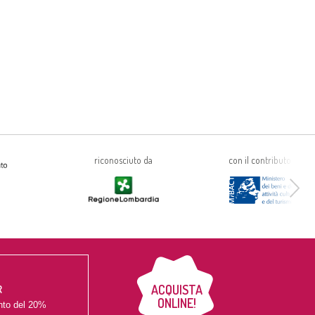
riconosciuto da
con il contributo di
ACQUISTA
R
ONLINE!
nto del
20%