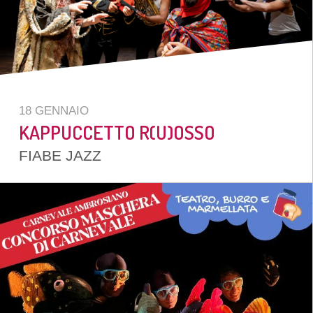
18 GENNAIO
KAPPUCCETTO R(U)OSSO
FIABE JAZZ