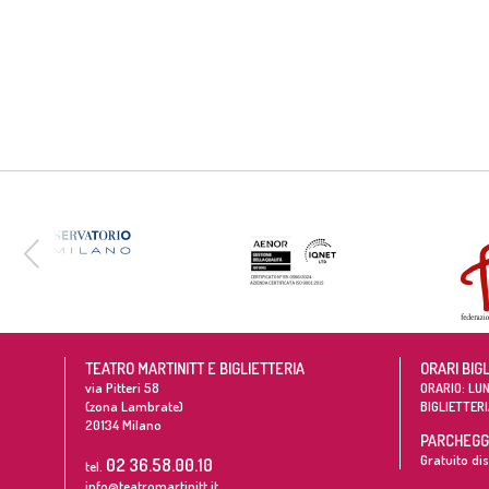
TEATRO MARTINITT E BIGLIETTERIA
ORARI BIG
via Pitteri 58
ORARIO: LUN
(zona Lambrate)
BIGLIETTERI
20134
Milano
PARCHEGGI
Gratuito dis
02 36.58.00.10
tel.
info@teatromartinitt.it