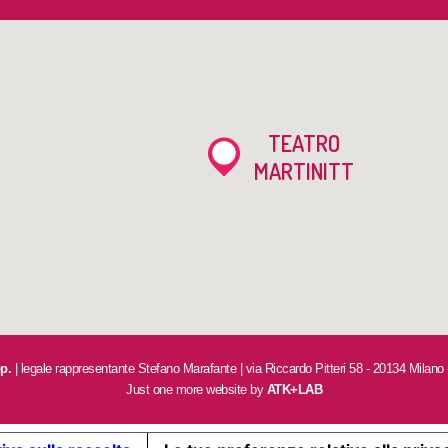
TEATRO
MARTINITT
op.
| legale rappresentante Stefano Marafante | via Riccardo Pitteri 58 - 20134 Milano
Just one more website by
ATK+LAB