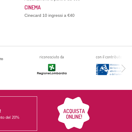
CINEMA
Cinecard 10 ingressi a €40
riconosciuto da
con il contributo di
ACQUISTA
R
ONLINE!
nto del
20%