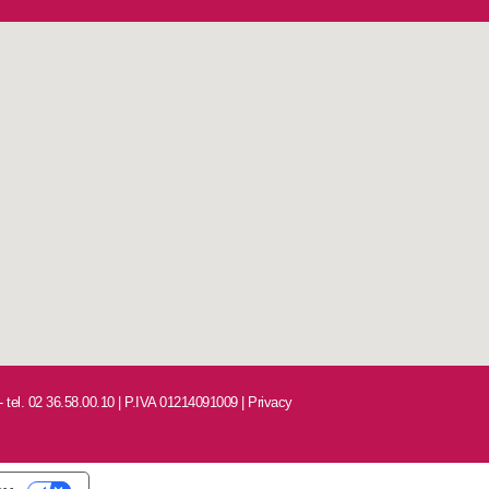
 - tel. 02 36.58.00.10 | P.IVA 01214091009 |
Privacy