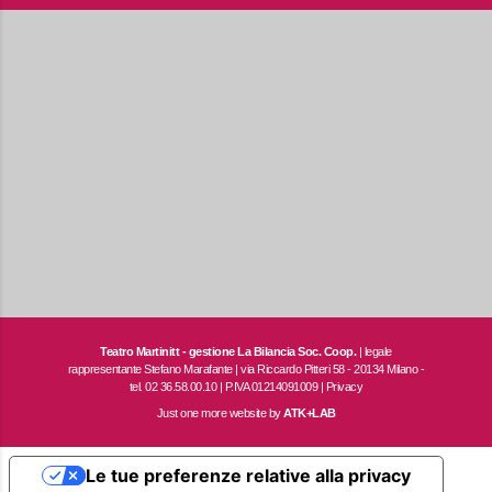
TEATRO
MARTINITT
Teatro Martinitt - gestione La Bilancia Soc. Coop.
| legale
rappresentante Stefano Marafante | via Riccardo Pitteri 58 - 20134 Milano -
tel. 02 36.58.00.10 | P.IVA 01214091009 |
Privacy
Just one more website by
ATK+LAB
Le tue preferenze relative alla privacy