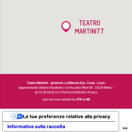
TEATRO
MARTINITT
Teatro Martinitt - gestione La Bilancia Soc. Coop.
| legale
rappresentante Stefano Marafante | via Riccardo Pitteri 58 - 20134 Milano -
tel. 02 36.58.00.10 | P.IVA 01214091009 |
Privacy
Just one more website by
ATK+LAB
Le tue preferenze relative alla privacy
Informativa sulla raccolta