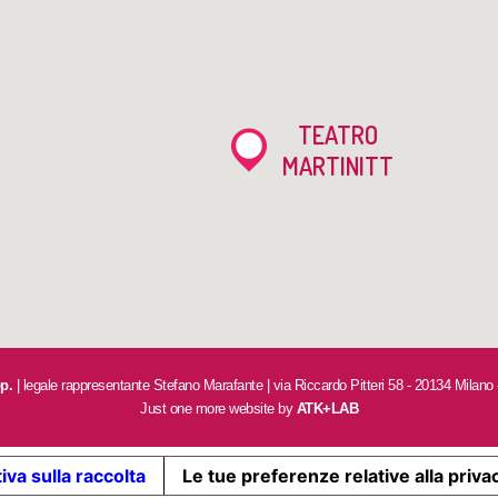
TEATRO
MARTINITT
op.
| legale rappresentante Stefano Marafante | via Riccardo Pitteri 58 - 20134 Milano
Just one more website by
ATK+LAB
iva sulla raccolta
Le tue preferenze relative alla priva