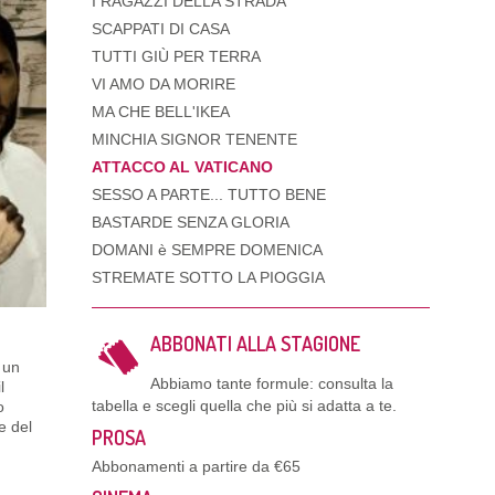
I RAGAZZI DELLA STRADA
SCAPPATI DI CASA
TUTTI GIÙ PER TERRA
VI AMO DA MORIRE
MA CHE BELL'IKEA
MINCHIA SIGNOR TENENTE
ATTACCO AL VATICANO
SESSO A PARTE... TUTTO BENE
BASTARDE SENZA GLORIA
DOMANI è SEMPRE DOMENICA
STREMATE SOTTO LA PIOGGIA
ABBONATI ALLA STAGIONE
, un
Abbiamo tante formule: consulta la
l
tabella e scegli quella che più si adatta a te.
o
e del
PROSA
Abbonamenti a partire da €65