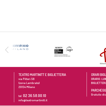
TEATRO MARTINITT E BIGLIETTERIA
ORARI BIG
via Pitteri 58
ORARIO: LUN
(zona Lambrate)
BIGLIETTERI
20134
Milano
PARCHEGGI
Gratuito dis
02 36.58.00.10
tel.
info@teatromartinitt.it