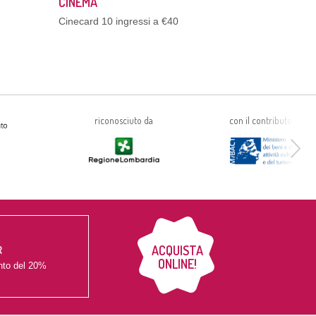
CINEMA
Cinecard 10 ingressi a €40
riconosciuto da
con il contributo di
ACQUISTA
R
ONLINE!
nto del
20%