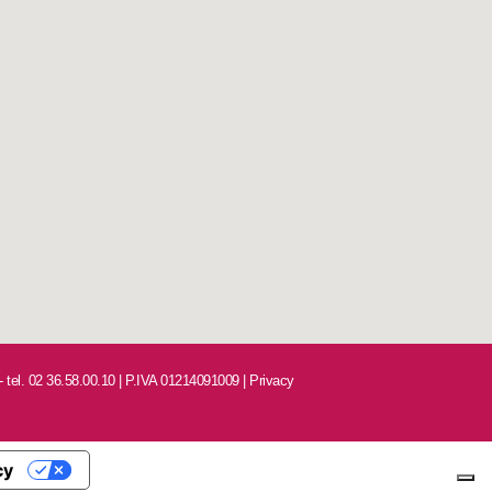
 - tel. 02 36.58.00.10 | P.IVA 01214091009 |
Privacy
cy