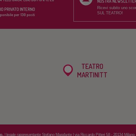
NOSTRA NEWSLETTE
Ricevi subito uno sco
O PRIVATO INTERNO
SUL TEATRO!
ponibile per 130 posti
TEATRO
MARTINITT
op.
| legale rappresentante Stefano Marafante | via Riccardo Pitteri 58 - 20134 Milano