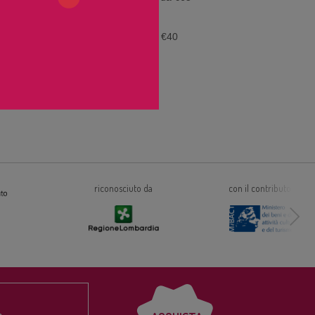
CINEMA
,
Cinecard 10 ingressi a €40
nero.
e a
riconosciuto da
con il contributo di