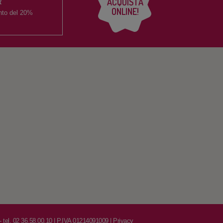
ACQUISTA
R
ONLINE!
nto del
20%
 - tel. 02 36.58.00.10 | P.IVA 01214091009 |
Privacy