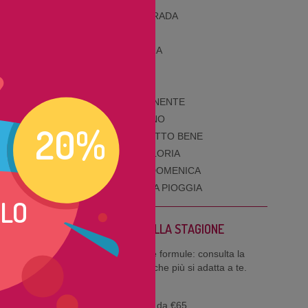
I RAGAZZI DELLA STRADA
SCAPPATI DI CASA
TUTTI GIÙ PER TERRA
VI AMO DA MORIRE
MA CHE BELL'IKEA
MINCHIA SIGNOR TENENTE
ATTACCO AL VATICANO
20%
SESSO A PARTE... TUTTO BENE
BASTARDE SENZA GLORIA
DOMANI è SEMPRE DOMENICA
STREMATE SOTTO LA PIOGGIA
OLO
ABBONATI ALLA STAGIONE
 con
Abbiamo tante formule: consulta la
tabella e scegli quella che più si adatta a te.
 un
PROSA
Abbonamenti a partire da €65