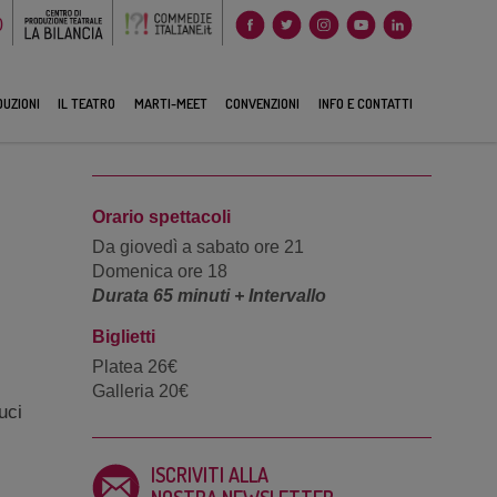
0
UZIONI
IL TEATRO
MARTI-MEET
CONVENZIONI
INFO E CONTATTI
Orario spettacoli
Da giovedì a sabato ore 21
Domenica ore 18
Durata 65 minuti + Intervallo
Biglietti
Platea 26€
Galleria 20€
uci
ISCRIVITI ALLA