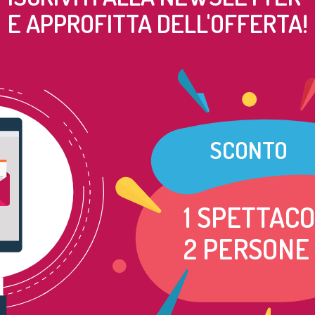
E APPROFITTA DELL'OFFERTA!
SCONTO
1 SPETTAC
2 PERSONE
malattia degenerativa che affronta le sue progressive limitazioni fisiche
zioni: brillante, laureata in Scienze Politiche, impegnata in università
a è socialmente inserita e circondata da amici, ma dentro di sé nasconde
 materna e ironica, Dora vive un rapporto complesso con la