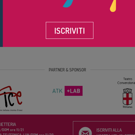
 di contatto, Dora comincia a frequentare una chat erotica. È lì che
. Ma quando lui le propone di vedersi, Dora si rifugia dietro mille scuse
n, suo caro amico di fiducia, per affrontare finalmente la sua prima
michevole, nasce un rapporto profondo, intimo e sorprendentemente te
ISCRIVITI
re il muro di cinismo di Dora, aiutandola a riscoprire la sua femminilità 
proprio lui, con tenerezza e una sottile malinconia, a guidarla verso
game sia profondo e speciale.
PARTNER & SPONSOR
LIETTERIA
/DOM ore 11/21
ISCRIVITI ALLA
A TELEFONICA: LUN/DOM ore 11/20