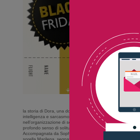
la storia di Dora, una donna di quarant’anni affetta da una 
intelligenza e sarcasmo. La sua è una vita piena di contraddi
nell’organizzazione di seminari sui diritti delle donne, Dor
profondo senso di solitudine e un desiderio mai espresso.
Accompagnata da Sophia, la sua badante bulgara, presenza
sorella Marilena, segnato da gelosia e rancore.