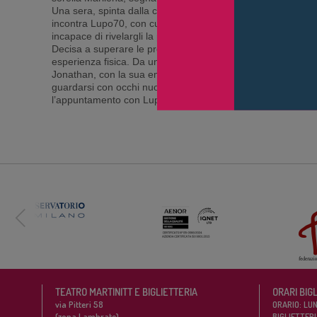
Una sera, spinta dalla curiosità e da un bisogno inespresso
incontra Lupo70, con cui nasce un’intensa relazione virtuale
incapace di rivelargli la propria condizione.
Decisa a superare le proprie paure, Dora si rivolge Jonatha
esperienza fisica. Da un legame inizialmente semplice e a
Jonathan, con la sua empatia e delicatezza, riuscirà a scalfi
guardarsi con occhi nuovi. Alla fine del loro percorso, sarà 
l’appuntamento con Lupo70, confermando quanto il loro le
TEATRO MARTINITT E BIGLIETTERIA
ORARI BIG
via Pitteri 58
ORARIO: LUN
(zona Lambrate)
BIGLIETTERI