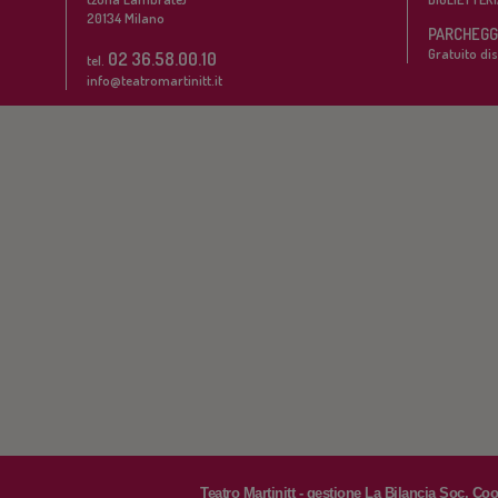
20134
Milano
PARCHEGGI
Gratuito dis
02 36.58.00.10
tel.
info@teatromartinitt.it
Teatro Martinitt - gestione La Bilancia Soc. Co