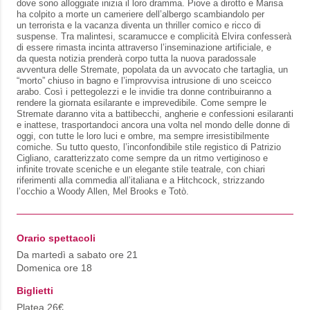
dove sono alloggiate inizia il loro dramma. Piove a dirotto e Marisa
ha colpito a morte un cameriere dell’albergo scambiandolo per
un terrorista e la vacanza diventa un thriller comico e ricco di
suspense. Tra malintesi, scaramucce e complicità Elvira confesserà
di essere rimasta incinta attraverso l’inseminazione artificiale, e
da questa notizia prenderà corpo tutta la nuova paradossale
avventura delle Stremate, popolata da un avvocato che tartaglia, un
“morto” chiuso in bagno e l’improvvisa intrusione di uno sceicco
arabo. Così i pettegolezzi e le invidie tra donne contribuiranno a
rendere la giornata esilarante e imprevedibile. Come sempre le
Stremate daranno vita a battibecchi, angherie e confessioni esilaranti
e inattese, trasportandoci ancora una volta nel mondo delle donne di
oggi, con tutte le loro luci e ombre, ma sempre irresistibilmente
comiche. Su tutto questo, l’inconfondibile stile registico di Patrizio
Cigliano, caratterizzato come sempre da un ritmo vertiginoso e
infinite trovate sceniche e un elegante stile teatrale, con chiari
riferimenti alla commedia all’italiana e a Hitchcock, strizzando
l’occhio a Woody Allen, Mel Brooks e Totò.
Orario spettacoli
Da martedì a sabato ore 21
Domenica ore 18
Biglietti
Platea 26€