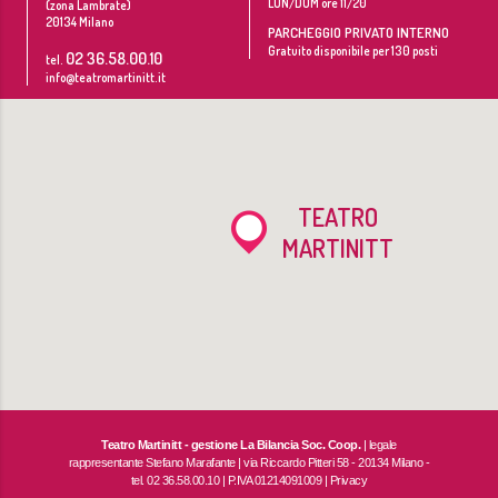
LUN/DOM ore 11/20
(zona Lambrate)
20134
Milano
PARCHEGGIO PRIVATO INTERNO
Gratuito disponibile per 130 posti
02 36.58.00.10
tel.
info@teatromartinitt.it
TEATRO
MARTINITT
Teatro Martinitt - gestione La Bilancia Soc. Coop.
| legale
rappresentante Stefano Marafante | via Riccardo Pitteri 58 - 20134 Milano -
tel. 02 36.58.00.10 | P.IVA 01214091009 |
Privacy