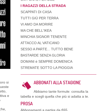
I RAGAZZI DELLA STRADA
SCAPPATI DI CASA
TUTTI GIÙ PER TERRA
VI AMO DA MORIRE
MA CHE BELL'IKEA
MINCHIA SIGNOR TENENTE
ATTACCO AL VATICANO
SESSO A PARTE... TUTTO BENE
BASTARDE SENZA GLORIA
DOMANI è SEMPRE DOMENICA
STREMATE SOTTO LA PIOGGIA
ABBONATI ALLA STAGIONE
oro si
queste
etto,
Abbiamo tante formule: consulta la
ttiva e
tabella e scegli quella che più si adatta a te.
o
PROSA
iche,
Abbonamenti a partire da €65