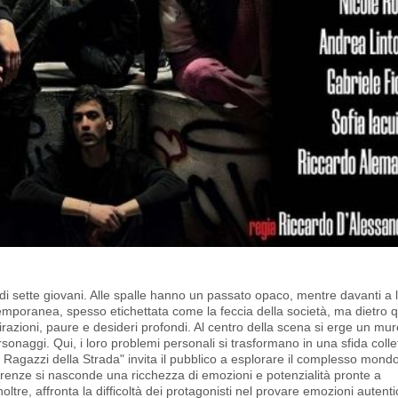
 di sette giovani. Alle spalle hanno un passato opaco, mentre davanti a l
emporanea, spesso etichettata come la
feccia della società, ma dietro 
pirazioni, paure e desideri profondi. Al centro della scena si erge un mur
sonaggi. Qui, i loro problemi personali si trasformano in una sfida colle
 Ragazzi della Strada" invita il pubblico a esplorare il complesso mond
parenze si nasconde una ricchezza di emozioni e potenzialità pronte a
ltre, affronta la difficoltà dei protagonisti nel provare emozioni autent