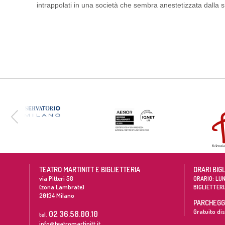
intrappolati in una società che sembra anestetizzata dalla 
TEATRO MARTINITT E BIGLIETTERIA
ORARI BIG
via Pitteri 58
ORARIO: LUN
(zona Lambrate)
BIGLIETTERI
20134
Milano
PARCHEGGI
Gratuito dis
02 36.58.00.10
tel.
info@teatromartinitt.it