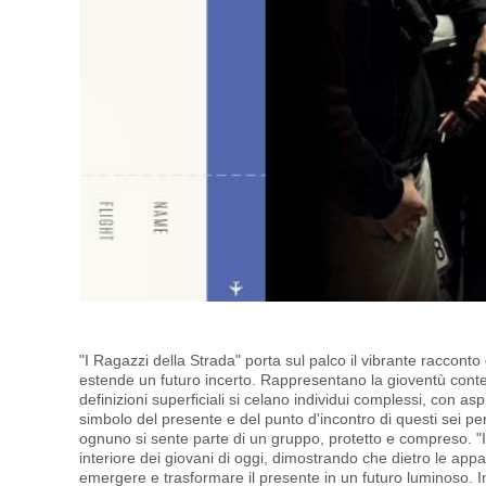
"I Ragazzi della Strada" porta sul palco il vibrante racconto
estende un futuro incerto. Rappresentano la gioventù
cont
definizioni superficiali si celano individui complessi, con as
simbolo del presente e del punto d'incontro di questi sei per
ognuno si sente parte di un gruppo, protetto e compreso. "I
interiore dei giovani di oggi, dimostrando che dietro le ap
emergere e trasformare il presente in un futuro luminoso. Ino