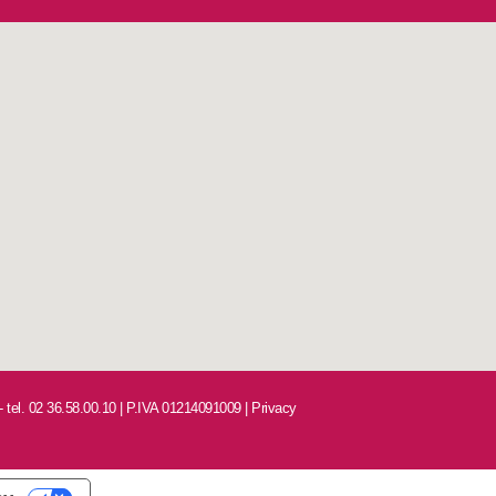
 - tel. 02 36.58.00.10 | P.IVA 01214091009 |
Privacy