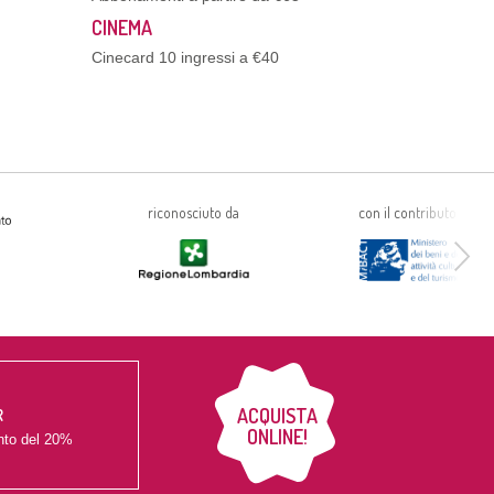
CINEMA
Cinecard 10 ingressi a €40
riconosciuto da
con il contributo di
ACQUISTA
R
ONLINE!
nto del
20%