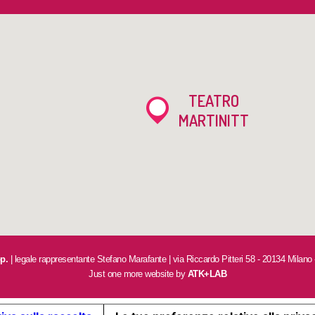
TEATRO
MARTINITT
op.
| legale rappresentante Stefano Marafante | via Riccardo Pitteri 58 - 20134 Milano
Just one more website by
ATK+LAB