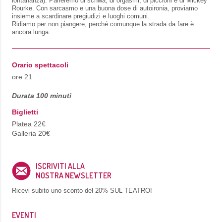
lontananza). Parleremo di schwa, di orgasmi, di piccioni e di Mickey
Rourke. Con sarcasmo e una buona dose di autoironia, proviamo
insieme a scardinare pregiudizi e luoghi comuni.
Ridiamo per non piangere, perché comunque la strada da fare è
ancora lunga.
Orario spettacoli
ore 21
Durata 100 minuti
Biglietti
Platea 22€
Galleria 20€
ISCRIVITI ALLA
NOSTRA NEWSLETTER
Ricevi subito uno sconto del
20% SUL TEATRO!
EVENTI