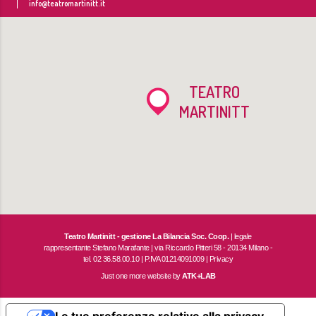
info@teatromartinitt.it
TEATRO
MARTINITT
Teatro Martinitt - gestione La Bilancia Soc. Coop.
| legale
rappresentante Stefano Marafante | via Riccardo Pitteri 58 - 20134 Milano -
tel. 02 36.58.00.10 | P.IVA 01214091009 |
Privacy
Just one more website by
ATK+LAB