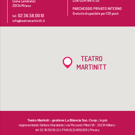
LUN/DOM ore 11/20
(zona Lambrate)
20134
Milano
PARCHEGGIO PRIVATO INTERNO
Gratuito disponibile per 130 posti
02 36.58.00.10
tel.
info@teatromartinitt.it
TEATRO
MARTINITT
Teatro Martinitt - gestione La Bilancia Soc. Coop.
| legale
rappresentante Stefano Marafante | via Riccardo Pitteri 58 - 20134 Milano -
tel. 02 36.58.00.10 | P.IVA 01214091009 |
Privacy