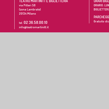
TEATRO MARTINITT E BIGLIETTERIA
ORARI BIG
via Pitteri 58
ORARIO: LUN
(zona Lambrate)
BIGLIETTERI
20134
Milano
PARCHEGGI
Gratuito dis
02 36.58.00.10
tel.
info@teatromartinitt.it