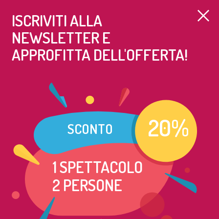
ISCRIVITI ALLA
NEWSLETTER
E
APPROFITTA DELL'OFFERTA!
BAMBINI
29 SETTEMBRE
OKIDOK presenta
LES CHEVALIERS
20%
SCONTO
SHARE
1 SPETTACOLO
Dai 0 ai 99 anni
2 PERSONE