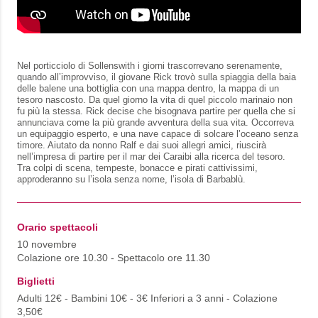
Nel porticciolo di Sollenswith i giorni trascorrevano serenamente,
quando all’improvviso, il giovane Rick trovò sulla spiaggia della baia
delle balene una bottiglia con una mappa dentro, la mappa di un
tesoro nascosto. Da quel giorno la vita di quel piccolo marinaio non
fu più la stessa. Rick decise che bisognava partire per quella che si
annunciava come la più grande avventura della sua vita. Occorreva
un equipaggio esperto, e una nave capace di solcare l’oceano senza
timore. Aiutato da nonno Ralf e dai suoi allegri amici, riuscirà
nell’impresa di partire per il mar dei Caraibi alla ricerca del tesoro.
Tra colpi di scena, tempeste, bonacce e pirati cattivissimi,
approderanno su l’isola senza nome, l’isola di Barbablù.
Orario spettacoli
10 novembre
Colazione ore 10.30 - Spettacolo ore 11.30
Biglietti
Adulti 12€ - Bambini 10€ - 3€ Inferiori a 3 anni - Colazione
3,50€