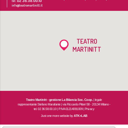
02 36.58.00.10
tel.
info@teatromartinitt.it
TEATRO
MARTINITT
Teatro Martinitt - gestione La Bilancia Soc. Coop.
| legale
rappresentante Stefano Marafante | via Riccardo Pitteri 58 - 20134 Milano -
tel. 02 36.58.00.10 | P.IVA 01214091009 |
Privacy
Just one more website by
ATK+LAB