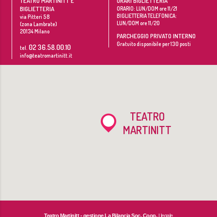
TEATRO MARTINITT E
ORARI BIGLIETTERIA
BIGLIETTERIA
ORARIO: LUN/DOM ore 11/21
BIGLIETTERIA TELEFONICA:
via Pitteri 58
LUN/DOM ore 11/20
(zona Lambrate)
20134
Milano
PARCHEGGIO PRIVATO INTERNO
Gratuito disponibile per 130 posti
02 36.58.00.10
tel.
info@teatromartinitt.it
TEATRO
MARTINITT
Teatro Martinitt - gestione La Bilancia Soc. Coop.
| legale