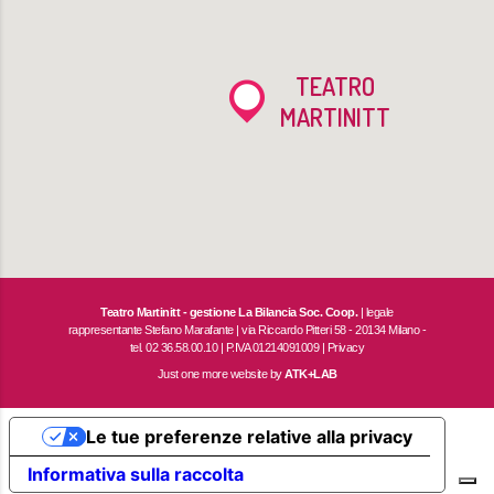
TEATRO
MARTINITT
Teatro Martinitt - gestione La Bilancia Soc. Coop.
| legale
rappresentante Stefano Marafante | via Riccardo Pitteri 58 - 20134 Milano -
tel. 02 36.58.00.10 | P.IVA 01214091009 |
Privacy
Just one more website by
ATK+LAB
Le tue preferenze relative alla privacy
Informativa sulla raccolta