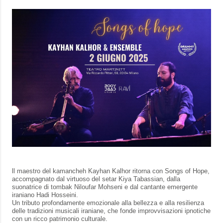
ll maestro del kamancheh Kayhan Kalhor ritorna con Songs of Hope,
accompagnato dal virtuoso del setar Kiya Tabassian, dalla
suonatrice di tombak Niloufar Mohseni e dal cantante emergente
iraniano Hadi Hosseini.
Un tributo profondamente emozionale alla bellezza e alla resilienza
delle tradizioni musicali iraniane, che fonde improvvisazioni ipnotiche
con un ricco patrimonio culturale.