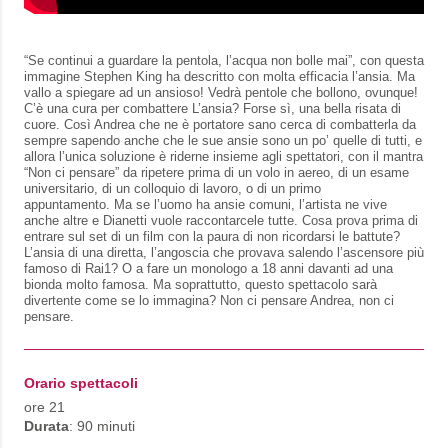
“Se continui a guardare la pentola, l’acqua non bolle mai”, con questa
immagine Stephen King ha descritto con molta efficacia l’ansia. Ma
vallo a spiegare ad un ansioso! Vedrà pentole che bollono, ovunque!
C’è una cura per combattere L’ansia? Forse sì, una bella risata di
cuore. Così Andrea che ne è portatore sano cerca di combatterla da
sempre sapendo anche che le sue ansie sono un po’ quelle di tutti, e
allora l’unica soluzione è riderne insieme agli spettatori, con il mantra
“Non ci pensare” da ripetere prima di un volo in aereo, di un esame
universitario, di un colloquio di lavoro, o di un primo
appuntamento. Ma se l’uomo ha ansie comuni, l’artista ne vive
anche altre e Dianetti vuole raccontarcele tutte. Cosa prova prima di
entrare sul set di un film con la paura di non ricordarsi le battute?
L’ansia di una diretta, l’angoscia che provava salendo l’ascensore più
famoso di Rai1? O a fare un monologo a 18 anni davanti ad una
bionda molto famosa. Ma soprattutto, questo spettacolo sarà
divertente come se lo immagina? Non ci pensare Andrea, non ci
pensare.
Orario spettacoli
ore 21
Durata
: 90 minuti