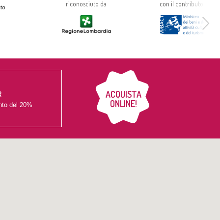
riconosciuto da
con il contributo di
ACQUISTA
R
ONLINE!
nto del
20%