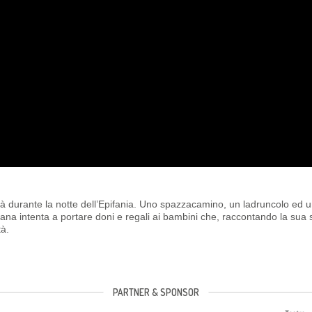
città durante la notte dell’Epifania. Uno spazzacamino, un ladruncolo ed 
ana intenta a portare doni e regali ai bambini che, raccontando la sua s
tà.
PARTNER & SPONSOR