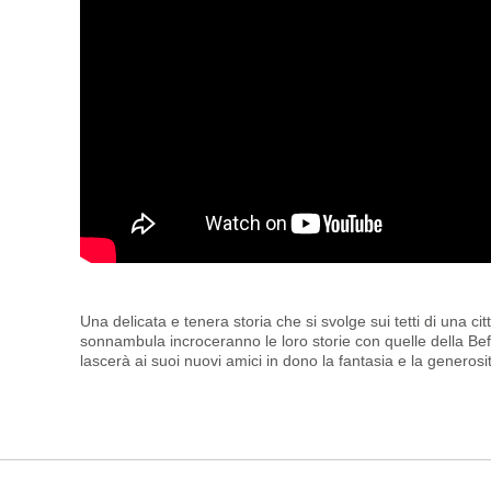
Una delicata e tenera storia che si svolge sui tetti di una 
sonnambula incroceranno le loro storie con quelle della Bef
lascerà ai suoi nuovi amici in dono la fantasia e la generosi