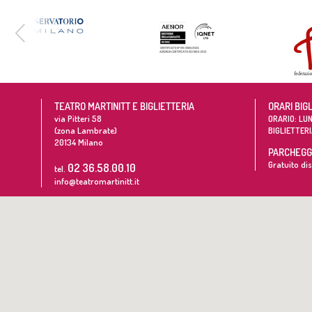
TEATRO MARTINITT E BIGLIETTERIA
ORARI BIG
via Pitteri 58
ORARIO: LUN
(zona Lambrate)
BIGLIETTERI
20134
Milano
PARCHEGGI
Gratuito dis
02 36.58.00.10
tel.
info@teatromartinitt.it