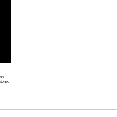
una
toria,