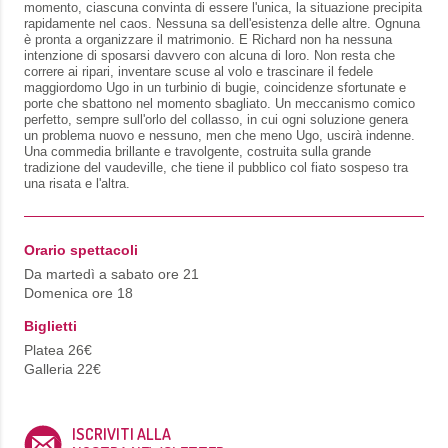
momento, ciascuna convinta di essere l'unica, la situazione precipita
rapidamente nel caos. Nessuna sa dell'esistenza delle altre. Ognuna
è pronta a organizzare il matrimonio. E Richard non ha nessuna
intenzione di sposarsi davvero con alcuna di loro. Non resta che
correre ai ripari, inventare scuse al volo e trascinare il fedele
maggiordomo Ugo in un turbinio di bugie, coincidenze sfortunate e
porte che sbattono nel momento sbagliato. Un meccanismo comico
perfetto, sempre sull'orlo del collasso, in cui ogni soluzione genera
un problema nuovo e nessuno, men che meno Ugo, uscirà indenne.
Una commedia brillante e travolgente, costruita sulla grande
tradizione del vaudeville, che tiene il pubblico col fiato sospeso tra
una risata e l'altra.
Orario spettacoli
Da martedì a sabato ore 21
Domenica ore 18
Biglietti
Platea 26€
Galleria 22€
ISCRIVITI ALLA