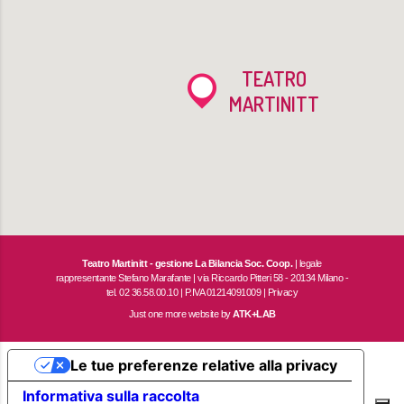
TEATRO
MARTINITT
Teatro Martinitt - gestione La Bilancia Soc. Coop.
| legale
rappresentante Stefano Marafante | via Riccardo Pitteri 58 - 20134 Milano -
tel. 02 36.58.00.10 | P.IVA 01214091009 |
Privacy
Just one more website by
ATK+LAB
Le tue preferenze relative alla privacy
Informativa sulla raccolta