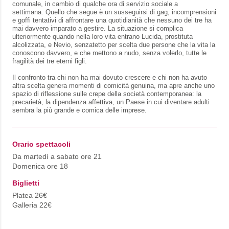
comunale, in cambio di qualche ora di servizio sociale a
settimana. Quello che segue è un susseguirsi di gag, incomprensioni
e goffi tentativi di affrontare una quotidianità che nessuno dei tre ha
mai davvero imparato a gestire. La situazione si complica
ulteriormente quando nella loro vita entrano Lucida, prostituta
alcolizzata, e Nevio, senzatetto per scelta due persone che la vita la
conoscono davvero, e che mettono a nudo, senza volerlo, tutte le
fragilità dei tre eterni figli.
Il confronto tra chi non ha mai dovuto crescere e chi non ha avuto
altra scelta genera momenti di comicità genuina, ma apre anche uno
spazio di riflessione sulle crepe della società contemporanea: la
precarietà, la dipendenza affettiva, un Paese in cui diventare adulti
sembra la più grande e comica delle imprese.
Orario spettacoli
Da martedì a sabato ore 21
Domenica ore 18
Biglietti
Platea 26€
Galleria 22€