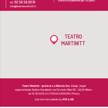
Gratuito disponibile per 130 posti
02 36.58.00.10
tel.
info@teatromartinitt.it
TEATRO
MARTINITT
Teatro Martinitt - gestione La Bilancia Soc. Coop.
| legale
rappresentante Stefano Marafante | via Riccardo Pitteri 58 - 20134 Milano -
tel. 02 36.58.00.10 | P.IVA 01214091009 |
Privacy
Just one more website by
ATK+LAB