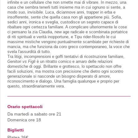
infinite e un cellulare che non smette mai di vibrare. In mezzo, una
casa che sembra tenerli tutti insieme ma in cui ognuno si sente, a
modo suo, invisibile. Luca, diciannove anni, trapper in erba e
insofferente, sente che quella casa non gli appartiene più. Sofia,
sedici anni, ironica e sveglia, custodisce un segreto capace di
ribaltare ogni certezza familiare. A complicare ulteriormente le cose
ci pensano la zia Claudia, new age radicale e scombinata portatrice
di riti spirituali e verità inopportune, e Tipu rider-filosofo le cui
massime mistiche vengono puntualmente scambiate per richieste di
mancia, ma che funziona da coro greco contemporaneo, la voce che
svela l'assurdità di tutto.
Tra litigi, incomprensioni e goffi tentativi di ricostruzione familiare,
Genitori vs Figli
è un ritratto comico e amaro delle relazioni
domestiche di oggi. Brillante e grottesco, lo spettacolo non offre
facili soluzioni, ma mostra con precisione che dietro ogni scontro
generazionale si nasconde un bisogno disperato di amore,
riconoscimento e dialogo. Una famiglia qualunque e proprio per
questo, straordinariamente vera.
Orario spettacoli
Da martedì a sabato ore 21
Domenica ore 18
Biglietti
Platea 26€