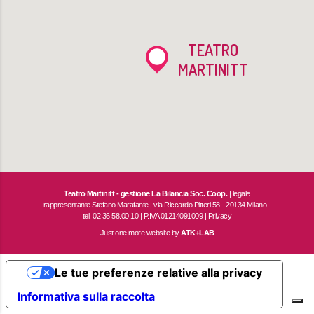
TEATRO
MARTINITT
Teatro Martinitt - gestione La Bilancia Soc. Coop.
| legale
rappresentante Stefano Marafante | via Riccardo Pitteri 58 - 20134 Milano -
tel. 02 36.58.00.10 | P.IVA 01214091009 |
Privacy
Just one more website by
ATK+LAB
Le tue preferenze relative alla privacy
Informativa sulla raccolta