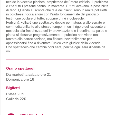
uccide la vecchia pianista, proprietaria dell'intero edificio. Il problema
è che tutti i presenti hanno un movente. E tutti avevano la possibilità
di farlo. Quando si scopre che due dei clienti sono in realtà poliziotti
in borghese, tocca a loro con l'aiuto fondamentale del pubblico,
testimone oculare di tutto, scoprire chi è il colpevole.
Forbici & Follia è uno spettacolo doppio per natura: giallo serrato e
commedia brillante allo stesso tempo, in cui il rigore del racconto si
mescola alla freschezza dell'improvvisazione e il confine tra palco e
platea si dissolve progressivamente. Il pubblico non viene mai
forzato alla partecipazione, ma finisce inevitabilmente per
appassionarsi fino a diventare l'unico vero giudice della vicenda.
Uno spettacolo che cambia ogni sera, perché ogni sera dipende da
voi.
Orario spettacoli
Da martedì a sabato ore 21
Domenica ore 18
Biglietti
Platea 26€
Galleria 22€