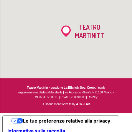
TEATRO
MARTINITT
Teatro Martinitt - gestione La Bilancia Soc. Coop.
| legale
rappresentante Stefano Marafante | via Riccardo Pitteri 58 - 20134 Milano -
tel. 02 36.58.00.10 | P.IVA 01214091009 |
Privacy
Just one more website by
ATK+LAB
Le tue preferenze relative alla privacy
Informativa sulla raccolta