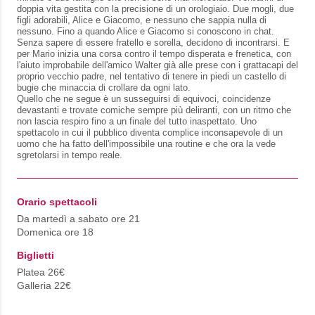
doppia vita gestita con la precisione di un orologiaio. Due mogli, due
figli adorabili, Alice e Giacomo, e nessuno che sappia nulla di
nessuno. Fino a quando Alice e Giacomo si conoscono in chat.
Senza sapere di essere fratello e sorella, decidono di incontrarsi. E
per Mario inizia una corsa contro il tempo disperata e frenetica, con
l'aiuto improbabile dell'amico Walter già alle prese con i grattacapi del
proprio vecchio padre, nel tentativo di tenere in piedi un castello di
bugie che minaccia di crollare da ogni lato.
Quello che ne segue è un susseguirsi di equivoci, coincidenze
devastanti e trovate comiche sempre più deliranti, con un ritmo che
non lascia respiro fino a un finale del tutto inaspettato. Uno
spettacolo in cui il pubblico diventa complice inconsapevole di un
uomo che ha fatto dell'impossibile una routine e che ora la vede
sgretolarsi in tempo reale.
Orario spettacoli
Da martedì a sabato ore 21
Domenica ore 18
Biglietti
Platea 26€
Galleria 22€