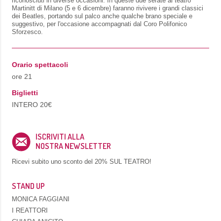
riconosciuti in diverse occasioni. In queste due serate al teatro
Martinitt di Milano (5 e 6 dicembre) faranno rivivere i grandi classici
dei Beatles, portando sul palco anche qualche brano speciale e
suggestivo, per l'occasione accompagnati dal Coro Polifonico
Sforzesco.
Orario spettacoli
ore 21
Biglietti
INTERO 20€
ISCRIVITI ALLA
NOSTRA NEWSLETTER
Ricevi subito uno sconto del
20% SUL TEATRO!
STAND UP
MONICA FAGGIANI
I REATTORI