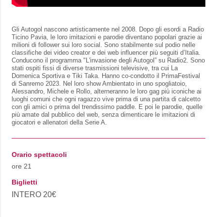
Gli Autogol nascono artisticamente nel 2008. Dopo gli esordi a Radio
Ticino Pavia, le loro imitazioni e parodie diventano popolari grazie ai
milioni di follower sui loro social. Sono stabilmente sul podio nelle
classifiche dei video creator e dei web influencer più seguiti d’Italia.
Conducono il programma "L'invasione degli Autogol” su Radio2. Sono
stati ospiti fissi di diverse trasmissioni televisive, tra cui La
Domenica Sportiva e Tiki Taka. Hanno co-condotto il PrimaFestival
di Sanremo 2023. Nel loro show Ambientato in uno spogliatoio,
Alessandro, Michele e Rollo, alterneranno le loro gag più iconiche ai
luoghi comuni che ogni ragazzo vive prima di una partita di calcetto
con gli amici o prima del trendissimo paddle. E poi le parodie, quelle
più amate dal pubblico del web, senza dimenticare le imitazioni di
giocatori e allenatori della Serie A.
Orario spettacoli
ore 21
Biglietti
INTERO 20€