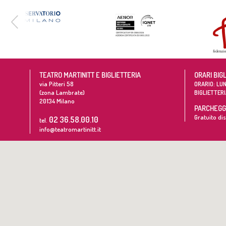
TEATRO MARTINITT E BIGLIETTERIA
ORARI BIG
via Pitteri 58
ORARIO: LUN
(zona Lambrate)
BIGLIETTERI
20134
Milano
PARCHEGGI
Gratuito dis
02 36.58.00.10
tel.
info@teatromartinitt.it