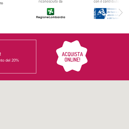
riconosciuto da
con il contributo di
ACQUISTA
R
ONLINE!
nto del
20%