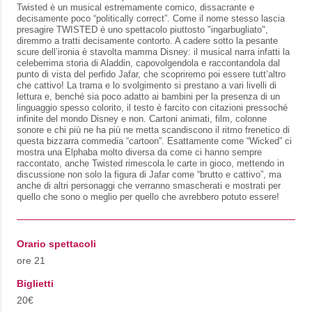
Twisted è un musical estremamente comico, dissacrante e
decisamente poco “politically correct”. Come il nome stesso lascia
presagire TWISTED è uno spettacolo piuttosto "ingarbugliato",
diremmo a tratti decisamente contorto. A cadere sotto la pesante
scure dell’ironia è stavolta mamma Disney: il musical narra infatti la
celeberrima storia di Aladdin, capovolgendola e raccontandola dal
punto di vista del perfido Jafar, che scopriremo poi essere tutt’altro
che cattivo! La trama e lo svolgimento si prestano a vari livelli di
lettura e, benché sia poco adatto ai bambini per la presenza di un
linguaggio spesso colorito, il testo è farcito con citazioni pressoché
infinite del mondo Disney e non. Cartoni animati, film, colonne
sonore e chi più ne ha più ne metta scandiscono il ritmo frenetico di
questa bizzarra commedia “cartoon”. Esattamente come “Wicked” ci
mostra una Elphaba molto diversa da come ci hanno sempre
raccontato, anche Twisted rimescola le carte in gioco, mettendo in
discussione non solo la figura di Jafar come “brutto e cattivo”, ma
anche di altri personaggi che verranno smascherati e mostrati per
quello che sono o meglio per quello che avrebbero potuto essere!
Orario spettacoli
ore 21
Biglietti
20€