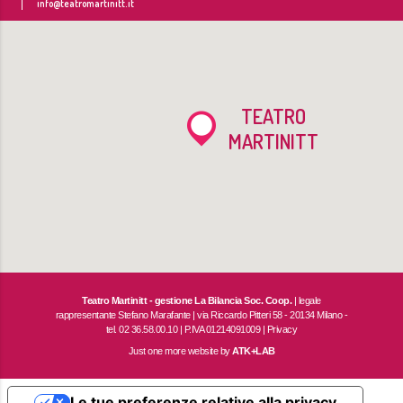
info@teatromartinitt.it
TEATRO
MARTINITT
Teatro Martinitt - gestione La Bilancia Soc. Coop.
| legale
rappresentante Stefano Marafante | via Riccardo Pitteri 58 - 20134 Milano -
tel. 02 36.58.00.10 | P.IVA 01214091009 |
Privacy
Just one more website by
ATK+LAB
Le tue preferenze relative alla privacy