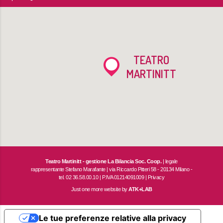
TEATRO
MARTINITT
Teatro Martinitt - gestione La Bilancia Soc. Coop.
| legale
rappresentante Stefano Marafante | via Riccardo Pitteri 58 - 20134 Milano -
tel. 02 36.58.00.10 | P.IVA 01214091009 |
Privacy
Just one more website by
ATK+LAB
Le tue preferenze relative alla privacy