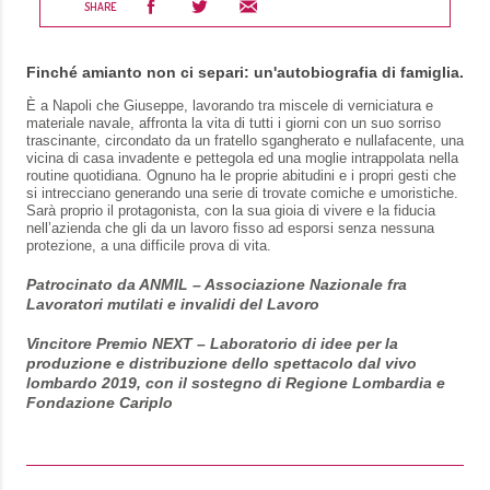
SHARE
Finché amianto non ci separi: un'autobiografia di famiglia.
È a Napoli che Giuseppe, lavorando tra miscele di verniciatura e
materiale navale, affronta la vita di tutti i giorni con un suo sorriso
trascinante, circondato da un fratello sgangherato e nullafacente, una
vicina di casa invadente e pettegola ed una moglie intrappolata nella
routine quotidiana. Ognuno ha le proprie abitudini e i propri gesti che
si intrecciano generando una serie di trovate comiche e umoristiche.
Sarà proprio il protagonista, con la sua gioia di vivere e la fiducia
nell’azienda che gli da un lavoro fisso ad esporsi senza nessuna
protezione, a una difficile prova di vita.
Patrocinato da ANMIL
– Associazione Nazionale fra
Lavoratori mutilati e invalidi del Lavoro
Vincitore Premio NEXT – Laboratorio di idee per la
produzione e distribuzione dello spettacolo dal vivo
lombardo 2019, con il sostegno di Regione Lombardia e
Fondazione Cariplo