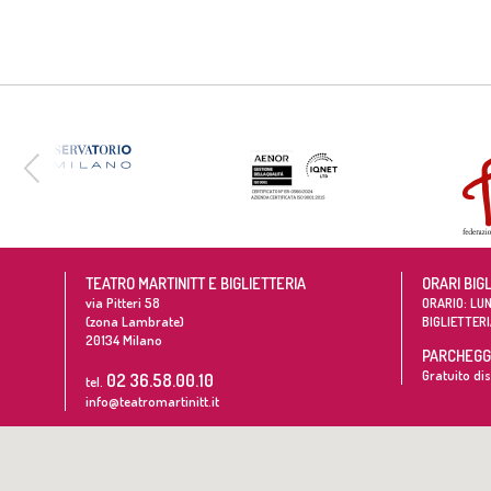
TEATRO MARTINITT E BIGLIETTERIA
ORARI BIG
via Pitteri 58
ORARIO: LUN
(zona Lambrate)
BIGLIETTERI
20134
Milano
PARCHEGGI
Gratuito dis
02 36.58.00.10
tel.
info@teatromartinitt.it