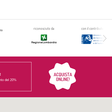
riconosciuto da
con il contributo di
ACQUISTA
R
ONLINE!
nto del
20%