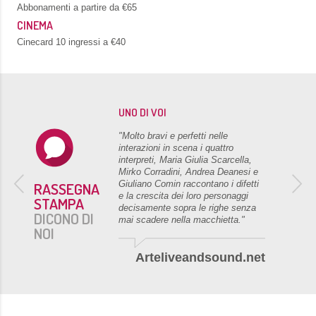
Abbonamenti a partire da €65
CINEMA
Cinecard 10 ingressi a €40
UNO DI VOI
"Molto bravi e perfetti nelle
 fatto che c'è
interazioni in scena i quattro
à e il dovere
interpreti, Maria Giulia Scarcella,
. Applausi
Mirko Corradini, Andrea Deanesi e
ero bravi ...una
Giuliano Comin raccontano i difetti
RASSEGNA
e e ben
e la crescita dei loro personaggi
STAMPA
decisamente sopra le righe senza
DICONO DI
mai scadere nella macchietta."
NOI
o -
Arteliveandsound.net