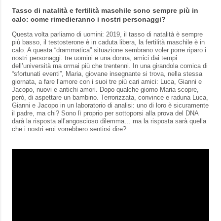
Tasso di natalità e fertilità maschile sono sempre più in
calo: come rimedieranno i nostri personaggi?
Questa volta parliamo di uomini: 2019, il tasso di natalità è sempre
più basso, il testosterone è in caduta libera, la fertilità maschile è in
calo. A questa “drammatica” situazione sembrano voler porre riparo i
nostri personaggi: tre uomini e una donna, amici dai tempi
dell’università ma ormai più che trentenni. In una girandola comica di
“sfortunati eventi”, Maria, giovane insegnante si trova, nella stessa
giornata, a fare l’amore con i suoi tre più cari amici: Luca, Gianni e
Jacopo, nuovi e antichi amori. Dopo qualche giorno Maria scopre,
però, di aspettare un bambino. Terrorizzata, convince e raduna Luca,
Gianni e Jacopo in un laboratorio di analisi: uno di loro è sicuramente
il padre, ma chi? Sono lì proprio per sottoporsi alla prova del DNA
darà la risposta all’angoscioso dilemma… ma la risposta sarà quella
che i nostri eroi vorrebbero sentirsi dire?