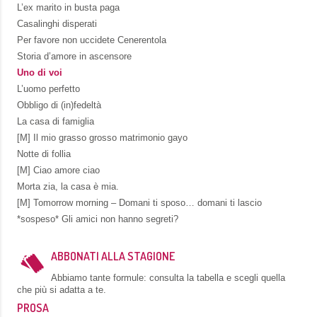
L’ex marito in busta paga
Casalinghi disperati
Per favore non uccidete Cenerentola
Storia d’amore in ascensore
Uno di voi
L’uomo perfetto
Obbligo di (in)fedeltà
La casa di famiglia
[M] Il mio grasso grosso matrimonio gayo
Notte di follia
[M] Ciao amore ciao
Morta zia, la casa è mia.
[M] Tomorrow morning – Domani ti sposo… domani ti lascio
*sospeso* Gli amici non hanno segreti?
ABBONATI ALLA STAGIONE
Abbiamo tante formule: consulta la tabella e scegli quella
che più si adatta a te.
PROSA