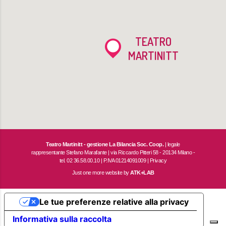
TEATRO
MARTINITT
Teatro Martinitt - gestione La Bilancia Soc. Coop.
| legale
rappresentante Stefano Marafante | via Riccardo Pitteri 58 - 20134 Milano -
tel. 02 36.58.00.10 | P.IVA 01214091009 |
Privacy
Just one more website by
ATK+LAB
Le tue preferenze relative alla privacy
Informativa sulla raccolta