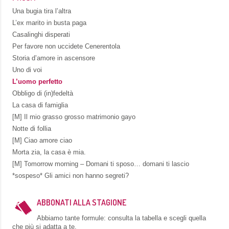
Una bugia tira l’altra
L’ex marito in busta paga
Casalinghi disperati
Per favore non uccidete Cenerentola
Storia d’amore in ascensore
Uno di voi
L’uomo perfetto
Obbligo di (in)fedeltà
La casa di famiglia
[M] Il mio grasso grosso matrimonio gayo
Notte di follia
[M] Ciao amore ciao
Morta zia, la casa è mia.
[M] Tomorrow morning – Domani ti sposo… domani ti lascio
*sospeso* Gli amici non hanno segreti?
ABBONATI ALLA STAGIONE
Abbiamo tante formule: consulta la tabella e scegli quella
che più si adatta a te.