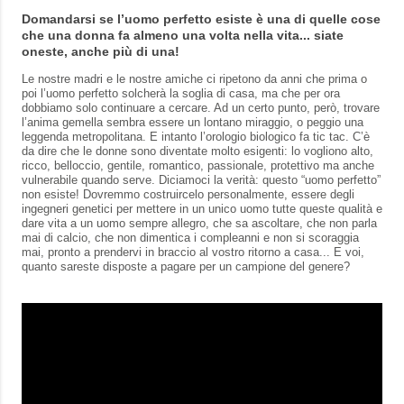
Domandarsi se l’uomo perfetto esiste è una di quelle cose
che una donna fa almeno una volta nella vita... siate
oneste, anche più di una!
Le nostre madri e le nostre amiche ci ripetono da anni che prima o
poi l’uomo perfetto solcherà la soglia di casa, ma che per ora
dobbiamo solo continuare a cercare. Ad un certo punto, però, trovare
l’anima gemella sembra essere un lontano miraggio, o peggio una
leggenda metropolitana. E intanto l’orologio biologico fa tic tac. C’è
da dire che le donne sono diventate molto esigenti: lo vogliono alto,
ricco, belloccio, gentile, romantico, passionale, protettivo ma anche
vulnerabile quando serve. Diciamoci la verità: questo “uomo perfetto”
non esiste! Dovremmo costruircelo personalmente, essere degli
ingegneri genetici per mettere in un unico uomo tutte queste qualità e
dare vita a un uomo sempre allegro, che sa ascoltare, che non parla
mai di calcio, che non dimentica i compleanni e non si scoraggia
mai, pronto a prendervi in braccio al vostro ritorno a casa... E voi,
quanto sareste disposte a pagare per un campione del genere?