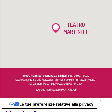
TEATRO
MARTINITT
Teatro Martinitt - gestione La Bilancia Soc. Coop.
| legale
rappresentante Stefano Marafante | via Riccardo Pitteri 58 - 20134 Milano -
tel. 02 36.58.00.10 | P.IVA 01214091009 |
Privacy
Just one more website by
ATK+LAB
Le tue preferenze relative alla privacy