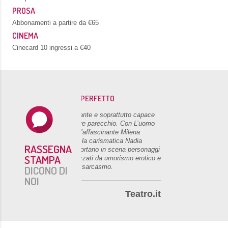
PROSA
Abbonamenti a partire da €65
CINEMA
Cinecard 10 ingressi a €40
L’UOMO PERFETTO
Accattivante e soprattutto capace
di divertire parecchio. Con L’uomo
perfetto l’affascinante Milena
Miconi e la carismatica Nadia
RASSEGNA
Rinaldi portano in scena personaggi
STAMPA
caratterizzati da umorismo erotico e
tagliente sarcasmo.
DICONO DI
NOI
Teatro.it