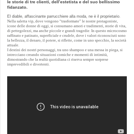
le storie di tre clienti, dell’estetista e del suo bellissimo
fidanzato.
El diable, affascinante parrucchiere alla moda, ne è il proprietario.
Nella saletta vip, dove vengono “trasformate” le nostre protagoniste,
icone delle donne di oggi, si consumano amori e tradimenti, storie di vita,
di pettegolezzi, ma anche piccole e grandi tragedie. In questo microcosmo
raffinato e patinato, superficiale e crudele, dove i valori riconosciuti sono
la bellezza, il denaro, il potere, si riflette, come in uno specchio, la società
attuale.
I destini dei nostri personaggi, tra uno shampoo e una messa in piega, si
intrecciano creando situazioni comiche e momenti di intimità,
dimostrando che la realtà quotidiana ci riserva sempre sorprese
imprevedibili e divertenti.