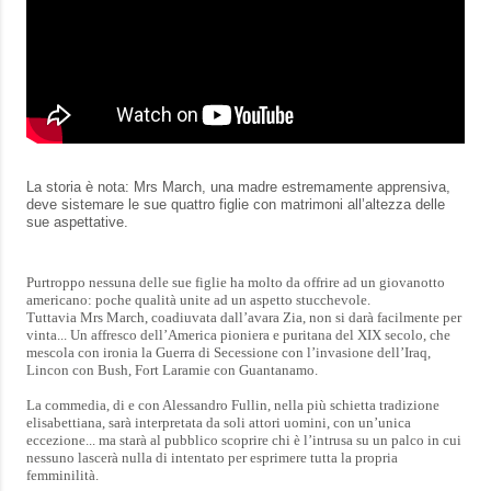
La storia è nota: Mrs March, una madre estremamente apprensiva,
deve sistemare le sue quattro figlie con matrimoni all’altezza delle
sue aspettative.
Purtroppo nessuna delle sue figlie ha molto da offrire ad un giovanotto
americano: poche qualità unite ad un aspetto stucchevole.
Tuttavia Mrs March, coadiuvata dall’avara Zia, non si darà facilmente per
vinta... Un affresco dell’America pioniera e puritana del XIX secolo, che
mescola con ironia la Guerra di Secessione con l’invasione dell’Iraq,
Lincon con Bush, Fort Laramie con Guantanamo.
La commedia, di e con Alessandro Fullin, nella più schietta tradizione
elisabettiana, sarà interpretata da soli attori uomini, con un’unica
eccezione... ma starà al pubblico scoprire chi è l’intrusa su un palco in cui
nessuno lascerà nulla di intentato per esprimere tutta la propria
femminilità.