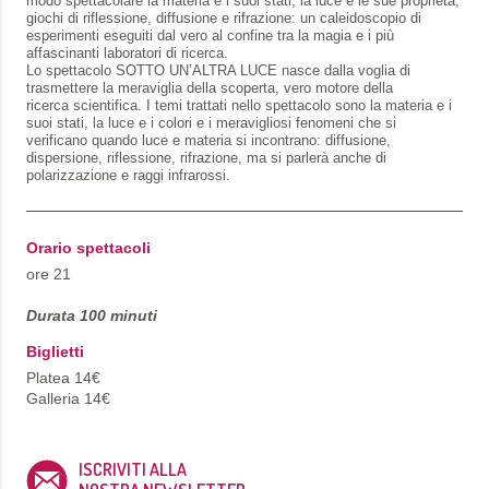
modo spettacolare la materia e i suoi stati, la luce e le sue proprietà,
giochi di riflessione, diffusione e rifrazione: un caleidoscopio di
esperimenti eseguiti dal vero al confine tra la magia e i più
affascinanti laboratori di ricerca.
Lo spettacolo SOTTO UN’ALTRA LUCE nasce dalla voglia di
trasmettere la meraviglia della scoperta, vero motore della
ricerca scientifica. I temi trattati nello spettacolo sono la materia e i
suoi stati, la luce e i colori e i meravigliosi fenomeni che si
verificano quando luce e materia si incontrano: diffusione,
dispersione, riflessione, rifrazione, ma si parlerà anche di
polarizzazione e raggi infrarossi.
Orario spettacoli
ore 21
Durata 100 minuti
Biglietti
Platea 14€
Galleria 14€
ISCRIVITI ALLA