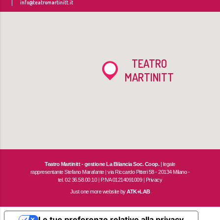
info@teatromartinitt.it
TEATRO
MARTINITT
Teatro Martinitt - gestione La Bilancia Soc. Coop.
| legale
rappresentante Stefano Marafante | via Riccardo Pitteri 58 - 20134 Milano -
tel. 02 36.58.00.10 | P.IVA 01214091009 |
Privacy
Just one more website by
ATK+LAB
Le tue preferenze relative alla privacy