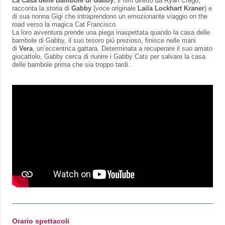
La Casa delle Bambole di Gabby
, il film diretto da Ryan Crego,
racconta la storia di
Gabby
(voce originale
Laila Lockhart Kraner
) e
di sua nonna Gigi che intraprendono un emozionante viaggio on the
road verso la magica Cat Francisco.
La loro avventura prende una piega inaspettata quando la casa delle
bambole di Gabby, il suo tesoro più prezioso, finisce nelle mani
di
Vera
, un’eccentrica gattara. Determinata a recuperare il suo amato
giocattolo, Gabby cerca di riunire i Gabby Cats per salvare la casa
delle bambole prima che sia troppo tardi.
Orario spettacoli