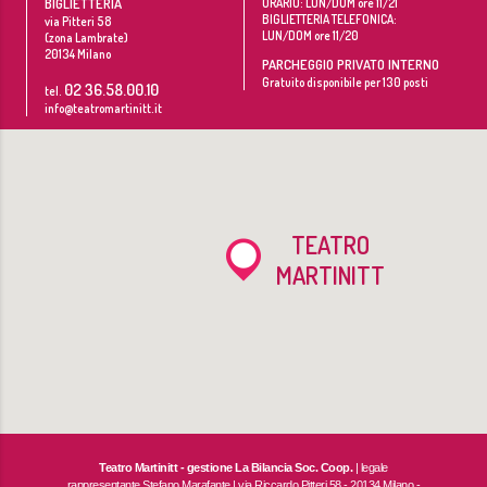
BIGLIETTERIA
ORARIO: LUN/DOM ore 11/21
BIGLIETTERIA TELEFONICA:
via Pitteri 58
LUN/DOM ore 11/20
(zona Lambrate)
20134
Milano
PARCHEGGIO PRIVATO INTERNO
Gratuito disponibile per 130 posti
02 36.58.00.10
tel.
info@teatromartinitt.it
TEATRO
MARTINITT
Teatro Martinitt - gestione La Bilancia Soc. Coop.
| legale
rappresentante Stefano Marafante | via Riccardo Pitteri 58 - 20134 Milano -