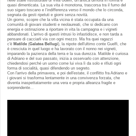
nelle stalle ristrutturate di Villa Guelfi, un’antica dimora in rovina e
quasi dimenticata. La sua vita è monotona, trascorsa tra il fumo del
suo sigaro toscano e l’indifferenza verso il mondo che lo circonda,
segnata da gesti ripetuti e giorni senza novità.
Un giorno, scopre che la villa vicina è stata occupata da una
comunità di giovani studenti e neolaureati, che si dedicano con
energia e ostinazione a riportare in vita la campagna e i vigneti
abbandonati. L'arrivo di questi intrusi lo infastidisce, e non tarda a
pensare di cacciarli via con ogni mezzo. Ma fra quei ragazzi
c'è
Matilde
(
Galatea Bellugi
), la nipote dell'ultimo conte Guelfi, che
è cresciuta in quel luogo e ha lavorato con il nonno nei vigneti,
imparando la pazienza della terra e la sua durezza. Matilde è curiosa
di Adriano e del suo passato, inizia a osservarlo con attenzione,
chiedendosi perché un uomo come lui viva lì da solo e rifiuti ogni
forma di socialità, quasi difendendo un segreto.
Con l'arrivo della primavera, e poi dell'estate, il conflitto fra Adriano e
i giovani si trasforma lentamente in una convivenza forzata, che
diventa inaspettatamente una vera e propria alleanza fragile e
sorprendente...