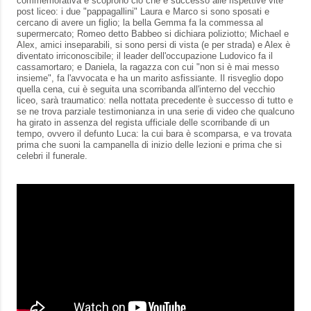
commemorativa e scoprono ciò che è successo alle rispettive vite
post liceo: i due "pappagallini" Laura e Marco si sono sposati e
cercano di avere un figlio; la bella Gemma fa la commessa al
supermercato; Romeo detto Babbeo si dichiara poliziotto; Michael e
Alex, amici inseparabili, si sono persi di vista (e per strada) e Alex è
diventato irriconoscibile; il leader dell'occupazione Ludovico fa il
cassamortaro; e Daniela, la ragazza con cui "non si è mai messo
insieme", fa l'avvocata e ha un marito asfissiante. Il risveglio dopo
quella cena, cui è seguita una scorribanda all'interno del vecchio
liceo, sarà traumatico: nella nottata precedente è successo di tutto e
se ne trova parziale testimonianza in una serie di video che qualcuno
ha girato in assenza del regista ufficiale delle scorribande di un
tempo, ovvero il defunto Luca: la cui bara è scomparsa, e va trovata
prima che suoni la campanella di inizio delle lezioni e prima che si
celebri il funerale.