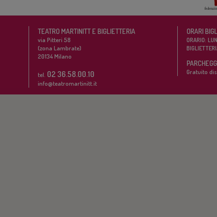
TEATRO MARTINITT E BIGLIETTERIA
ORARI BIG
via Pitteri 58
ORARIO: LUN
(zona Lambrate)
BIGLIETTERI
20134
Milano
PARCHEGGI
Gratuito dis
02 36.58.00.10
tel.
info@teatromartinitt.it