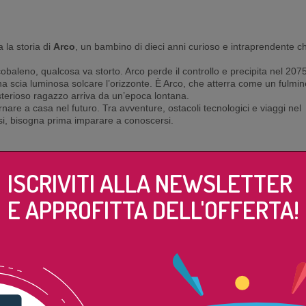
 la storia di
Arco
, un bambino di dieci anni curioso e intraprendente c
obaleno, qualcosa va storto. Arco perde il controllo e precipita nel 207
a scia luminosa solcare l’orizzonte. È Arco, che atterra come un fulmi
isterioso ragazzo arriva da un’epoca lontana.
nare a casa nel futuro. Tra avventure, ostacoli tecnologici e viaggi nel
si, bisogna prima imparare a conoscersi.
ISCRIVITI ALLA NEWSLETTER
E APPROFITTA DELL'OFFERTA!