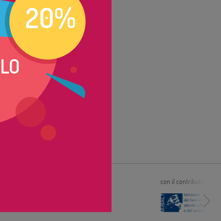
20%
OLO
riconosciuto da
con il contributo di