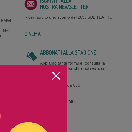
ISCRIVITI ALLA
NOSTRA NEWSLETTER
Ricevi subito uno sconto del
20% SUL TEATRO!
he vive
5. Nel
CINEMA
ne
ABBONATI ALLA STAGIONE
Abbiamo tante formule: consulta la
tabella e scegli quella che più si adatta a te.
PROSA
Abbonamenti a partire da €65
CINEMA
Cinecard 10 ingressi a €40